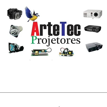
R. Virgínia City, 75 - Canoa Quebrada - Aracati - CE, 62804-658
(11) 95485-9493